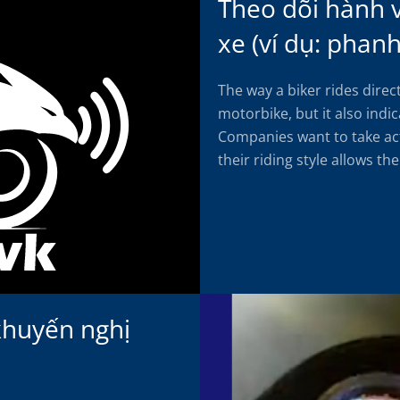
Theo dõi hành v
xe (ví dụ: phan
The way a biker rides direc
motorbike, but it also indica
Companies want to take act
their riding style allows th
 khuyến nghị