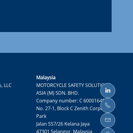
Malaysia
s, LLC
MOTORCYCLE SAFETY SOLUTIONS
ASIA (M) SDN. BHD.
Company number: C 60001645050
No. 27-1, Block C Zenith Corporate
Park
Jalan SS7/26 Kelana Jaya
47301 Selangor, Malaysia