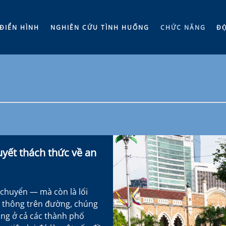
ĐIỂN HÌNH
NGHIÊN CỨU TÌNH HUỐNG
CHỨC NĂNG
ĐÔ
uyết thách thức về an
 chuyển — mà còn là lối
u thông trên đường, chúng
ăng ở cả các thành phố