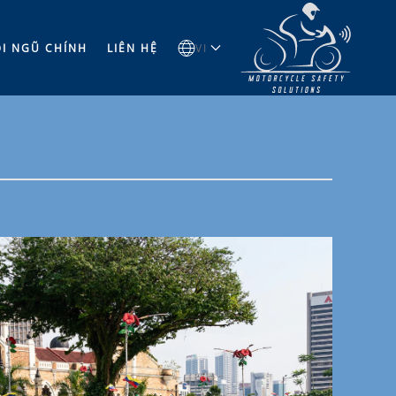
̣I NGŨ CHÍNH
LIÊN HỆ
VI