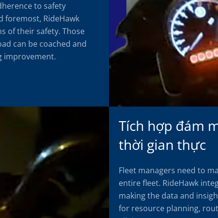
dherence to safety
nd foremost, RideHawk
s of their safety. Those
road can be coached and
ng improvement.
Tích hợp đám mâ
thời gian thực
Fleet managers need to mak
entire fleet. RideHawk int
making the data and insight
for resource planning, rou