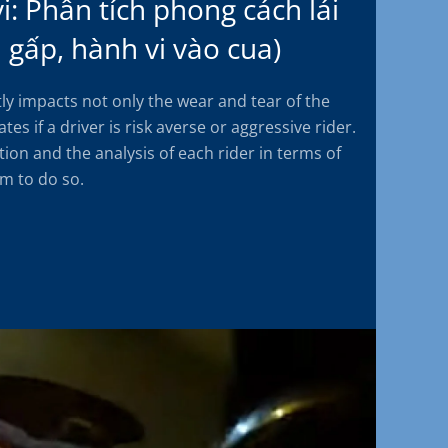
i: Phân tích phong cách lái
h gấp, hành vi vào cua)
tly impacts not only the wear and tear of the
tes if a driver is risk averse or aggressive rider.
ion and the analysis of each rider in terms of
em to do so.