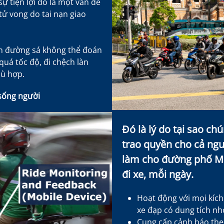
 tiện lợi đó là một vấn đề
tử vong do tai nạn giao
ện đường sá không thể đoán
quá tốc độ, đi chệch làn
hù hợp.
 sống người
Đó là lý do tại sao chú
trao quyền cho cả ngư
làm cho đường phố Ma
đi xe, mỗi ngày.
Hoạt động với mọi kích
xe đạp có dung tích nh
Cung cấp cảnh báo theo