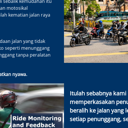
i sebalik kemudahan itu
an motosikal
ah kematian jalan raya
adaan jalan yang tidak
iko seperti menunggang
nggang tanpa peralatan
matkan nyawa.
Itulah sebabnya kami
memperkasakan penun
beralih ke jalan yang 
setiap penunggang, se