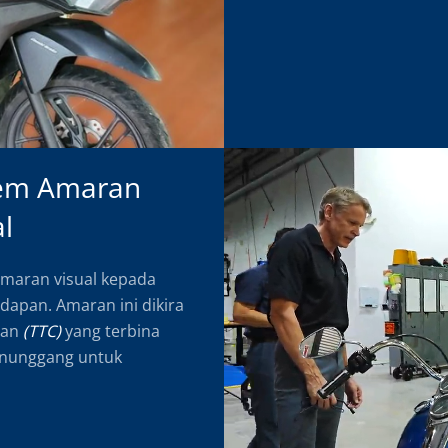
tem Amaran
l
aran visual kepada
dapan. Amaran ini dikira
ran
(TTC)
yang terbina
enunggang untuk