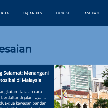
ERITA
KAJIAN KES
FUNGSI
PASUKAN
esaian
g Selamat: Menangani
sikal di Malaysia
ngkutan - Ia ialah cara
berdaftar di jalan raya, ia
edua-dua kawasan bandar