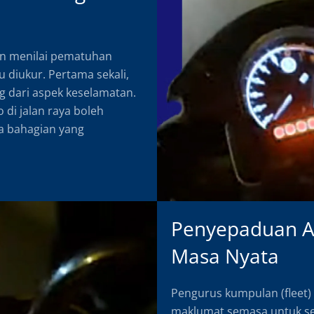
an menilai pematuhan
 diukur. Pertama sekali,
 dari aspek keselamatan.
 di jalan raya boleh
a bahagian yang
Penyepaduan A
Masa Nyata
Pengurus kumpulan (fleet
maklumat semasa untuk se