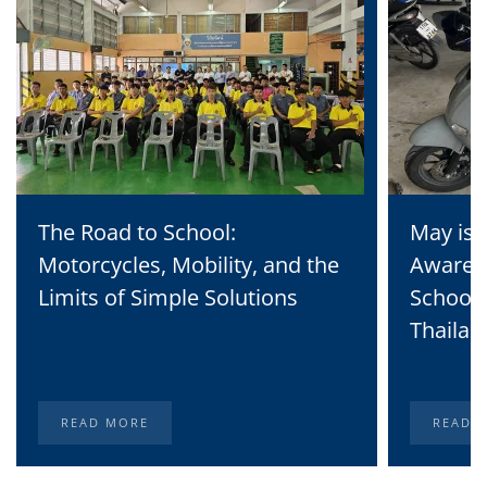
The Road to School:
May is 
Motorcycles, Mobility, and the
Awaren
Limits of Simple Solutions
School 
Thailan
READ MORE
READ 